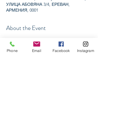
УЛИЦА АБОВЯНА 3/4, ЕРЕВАН,
АРМЕНИЯ, 0001
About the Event
В течение мастер-класса мы с вами 
познакомимся с основными видами 
Phone
Email
Facebook
Instagram
дресс-кодов и поймём основы их 
формирования.
Вместе рассмотрим архетипы и то как 
они влияют на наш гардероб. 
Познакомимся с цветовыми гаммами и 
их влиянием на окружающею среду.
Рассмотрим примеры и многое другое.
Share This Event