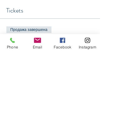
Tickets
Продажа завершена
Тип билета
Phone
Email
Facebook
Instagram
Билетов/ Планирования и
проведение деловых встреч
Цена
20 000,00 AMD
Share This Event