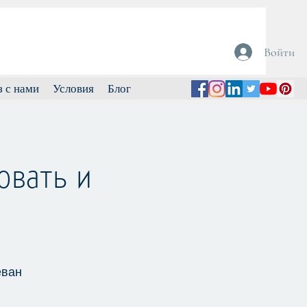
Войти
з с нами
Условия
Блог
овать и
еван