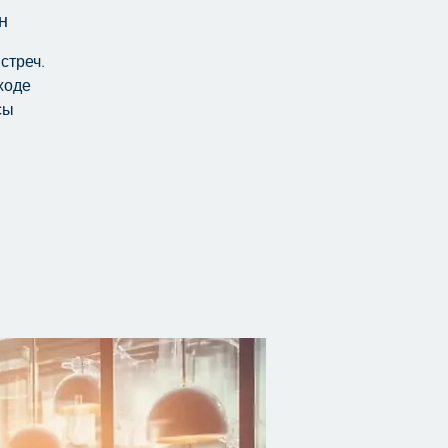
н
стреч.
ходе
сы