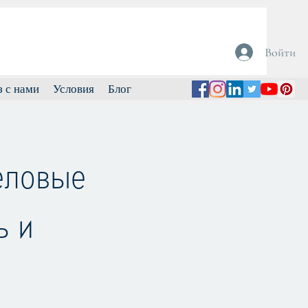
Войти
з с нами
Условия
Блог
еловые
ь и