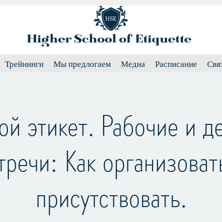
Трейнинги
Мы предлогаем
Медиа
Расписание
Свя
ой этикет. Рабочие и д
тречи: Как организоват
присутствовать.