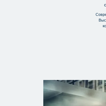
с
Совре
Выс
к