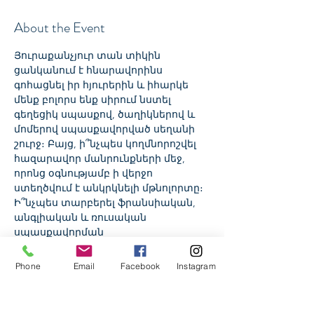
About the Event
Յուրաքանչյուր տան տիկին 
ցանկանում է հնարավորինս 
գոհացնել իր հյուրերին և իհարկե 
մենք բոլորս ենք սիրում նստել 
գեղեցիկ սպասքով, ծաղիկներով և 
մոմերով սպասքավորված սեղանի 
շուրջ։ Բայց, ի՞նչպես կողմնորոշվել 
հազարավոր մանրունքների մեջ, 
որոնց օգնությամբ ի վերջո 
ստեղծվում է անկրկնելի մթնոլորտը։ 
Ի՞նչպես տարբերել ֆրանսիական, 
անգլիական և ռուսական 
սպասքավորման 
առանձնահատկությունները։ Ի՞նչ է 
նշանակում կուվերտ և ոնց ընտրել 
Phone
Email
Facebook
Instagram
սփռոցը ու անձեռոցիկները։ Սա և 
շատ այլ հարցեր մենք կքննարկենք 
սեմինարի ընթացքում: