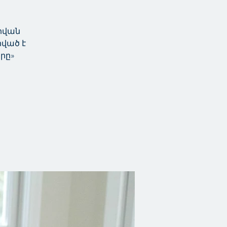
Ջիվան
րված է
րը»