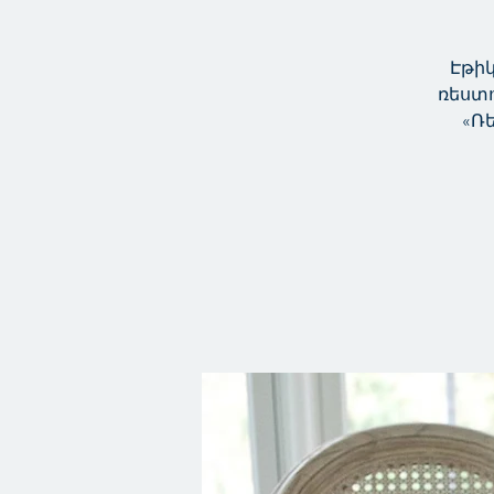
Էթիկ
ռեստո
«Ռ