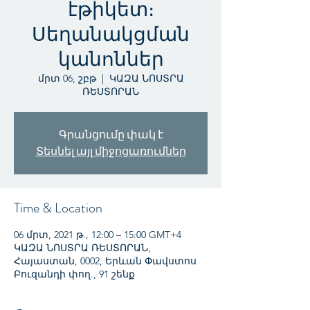
էթիկետ։
Սեղանակցման
կանոններ
մրտ 06, շբթ
  |  
ԿԱԶԱ ՆՈՍՏՐԱ
ՌԵՍՏՈՐԱՆ
Գրանցումը փակ է
Տեսնել այլ միջոցառումներ
Time & Location
06 մրտ, 2021 թ., 12:00 – 15:00 GMT+4
ԿԱԶԱ ՆՈՍՏՐԱ ՌԵՍՏՈՐԱՆ,
Հայաստան, 0002, Երևան Փավստոս
Բուզանդի փող., 91 շենք