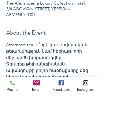
The Alexander, a Luxury Collection Hotel,
3/4 ABOVYAN STREET, YEREVAN,
ARMENIA,0001
About the Event
Afternoon tea. Ի՞նչ է դա։ Սովորական 
թեյախմություն կամ հեքիաթ, որի 
մեջ արժե խորասուզվել:
Զգացեք թեյի անգլիական 
ավանդույթի բոլոր հաճույքները մեզ 
հետ: Վարպետության դասի 
ժամանակ մենք առաջարկում ենք 
դասական անգլերեն թեյի 
Phone
Email
Facebook
Instagram
ճաշացանկ, և մինչ դուք վայելում եք 
հիանալի ըմպելիք, դպրոցի հմուտ 
մասնագետը ձեզ կպատմի այս 
հրաշալի միջոցառման բոլոր 
առանձնահատկությունները։ Դուք 
կսովորեք, թե որտեղ պետք է նայեք 
թեյի բաժակից հանելիս, ինչպես 