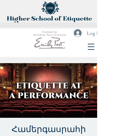
Log In
Համերգասրահի