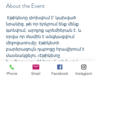
About the Event
 Էթիկետը փոխվում է՝ կախված 
նրանից, թե որ երկրում ենք մենք 
գտնվում, արդյոք պրեմիերան է, և 
օրվա որ ժամին է անցկացվում 
միջոցառումը։ Էթիկետի 
բարձրագույն դպրոցը հրավիրում է 
մասնակցելու «Էթիկետը 
համերգասրահներում» թեմայով 
առցանց վարպետության դասի։ 
Phone
Email
Facebook
Instagram
Վարպետության դասի ընթացքում 
միասին կքննարկենք դրես-կոդին, 
բարեվարքությանը և 
միջմշակութային 
առանձնահատկություններին 
վերաբերվող հարցերը։ster class we will 
discuss with you issues related to dress 
code, forms of behavior and cross-cultural 
features.